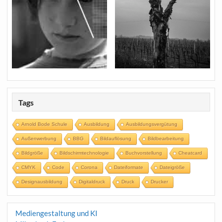
Tags
Arnold Bode Schule
Ausbildung
Ausbildungsvergütung
Außenwerbung
BBG
Bildauflösung
Bildbearbeitung
Bildgröße
Bildschirmtechnologie
Buchvorstellung
Cheatcard
CMYK
Code
Corona
Dateiformate
Dateigröße
Designausbildung
Digitaldruck
Druck
Drucker
Mediengestaltung und KI