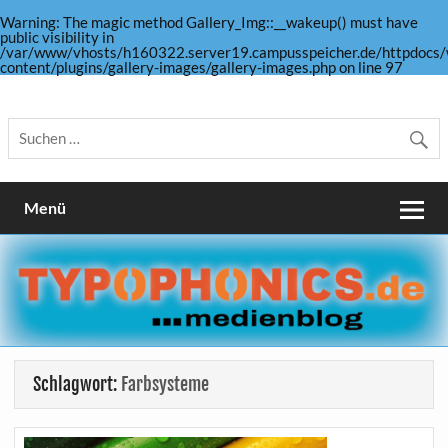
Warning
: The magic method Gallery_Img::__wakeup() must have
public visibility in
/var/www/vhosts/h160322.server19.campusspeicher.de/httpdocs/
content/plugins/gallery-images/gallery-images.php
on line
97
Skip
to
Medienblog, Fotografie, Gestaltung und mehr …
TYPOPHONICS
content
Menü
Schlagwort:
Farbsysteme