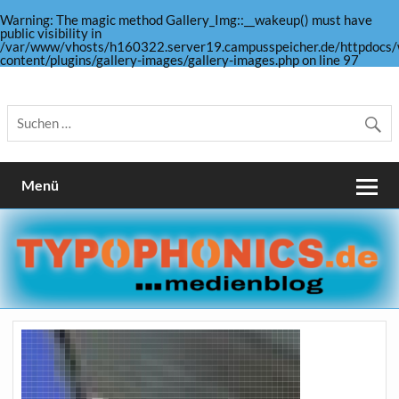
Warning
: The magic method Gallery_Img::__wakeup() must have
public visibility in
/var/www/vhosts/h160322.server19.campusspeicher.de/httpdocs/
content/plugins/gallery-images/gallery-images.php
on line
97
Skip
to
Medienblog, Fotografie, Gestaltung und mehr …
TYPOPHONICS
content
Menü