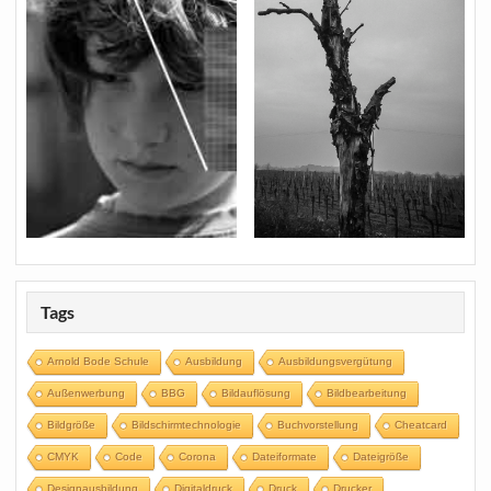
Tags
Arnold Bode Schule
Ausbildung
Ausbildungsvergütung
Außenwerbung
BBG
Bildauflösung
Bildbearbeitung
Bildgröße
Bildschirmtechnologie
Buchvorstellung
Cheatcard
CMYK
Code
Corona
Dateiformate
Dateigröße
Designausbildung
Digitaldruck
Druck
Drucker