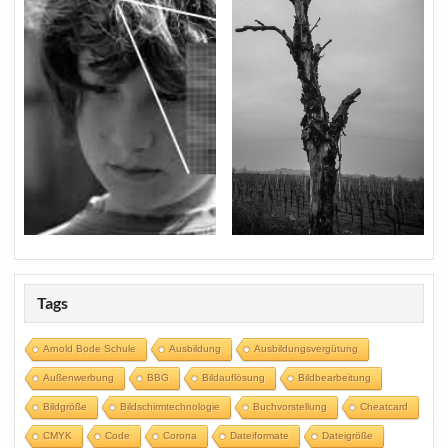
Tags
Arnold Bode Schule
Ausbildung
Ausbildungsvergütung
Außenwerbung
BBG
Bildauflösung
Bildbearbeitung
Bildgröße
Bildschirmtechnologie
Buchvorstellung
Cheatcard
CMYK
Code
Corona
Dateiformate
Dateigröße