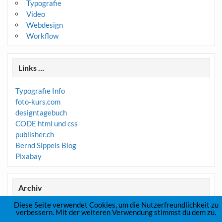
Typografie
Video
Webdesign
Workflow
Links …
Typografie Info
foto-kurs.com
designtagebuch
CODE html und css
publisher.ch
Bernd Sippels Blog
Pixabay
Archiv
Diese Seite verwendet Cookies, um die Nutzerfreundlichkeit zu
Archiv
verbessern. Mit der weiteren Verwendung stimmst du dem zu.