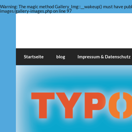
Warning
: The magic method Gallery_Img::__wakeup() must have public
images/gallery-images.php
on line
97
Skip
to
content
TYPOPHONICS
Medienblog, Fotografie, Gestaltung und m
Startseite
blog
Impressum & Datenschutz