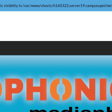
 visibility in
/var/www/vhosts/h160322.server19.campusspeicher.d
ehr …