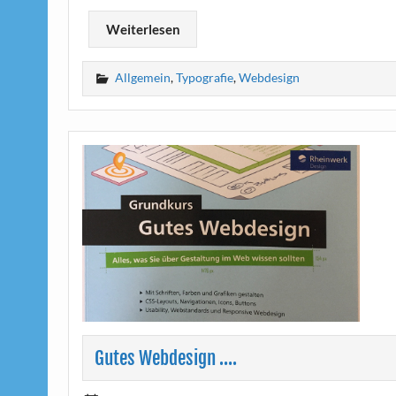
Weiterlesen
Allgemein
,
Typografie
,
Webdesign
Gutes Webdesign ….