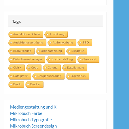
Tags
Arnold Bode Schule
Ausbildung
Ausbildungsvergütung
Außenwerbung
BBG
Bildauflösung
Bildbearbeitung
Bildgröße
Bildschirmtechnologie
Buchvorstellung
Cheatcard
CMYK
Code
Corona
Dateiformate
Dateigröße
Designausbildung
Digitaldruck
Druck
Drucker
Mediengestaltung und KI
Mikrobuch Farbe
Mikrobuch Typografie
Mikrobuch Screendesign